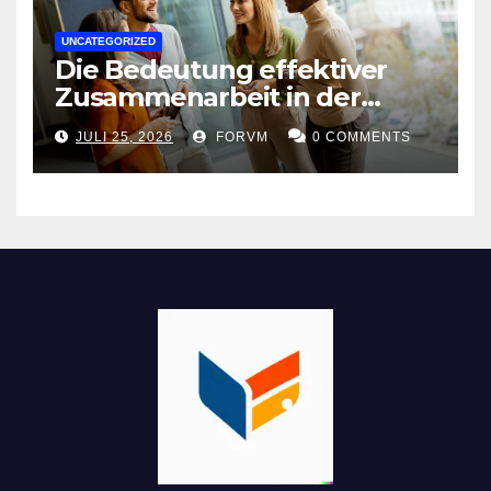
UNCATEGORIZED
Die Bedeutung effektiver
Zusammenarbeit in der
Arbeitswelt
JULI 25, 2026
FORVM
0 COMMENTS