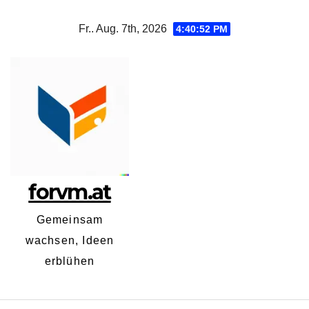
Zum
Fr.. Aug. 7th, 2026
4:40:52 PM
Inhalt
springen
forvm.at
Gemeinsam
wachsen, Ideen
erblühen