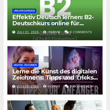
UNCATEGORIZED
Effektiv Deutsch lernen: B2-
Deutschkurs online für
Fortgeschrittene
JULI 31, 2026
FORVM
0 COMMENTS
DIGITAL ZEICHNEN
Lerne die Kunst des digitalen
Zeichnens: Tipps und Tricks
für kreative Ausdruckskunst
JULI 26, 2026
FORVM
0 COMMENTS