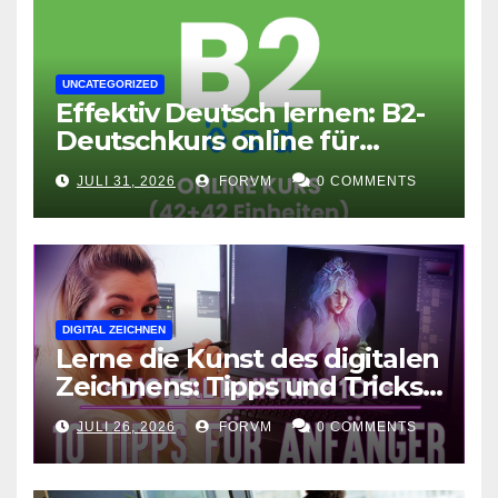
UNCATEGORIZED
Effektiv Deutsch lernen: B2-
Deutschkurs online für
Fortgeschrittene
JULI 31, 2026
FORVM
0 COMMENTS
DIGITAL ZEICHNEN
Lerne die Kunst des digitalen
Zeichnens: Tipps und Tricks
für kreative Ausdruckskunst
JULI 26, 2026
FORVM
0 COMMENTS