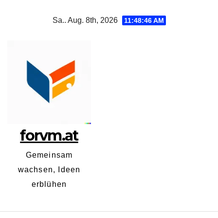
Zum
Sa.. Aug. 8th, 2026
11:48:46 AM
Inhalt
springen
forvm.at
Gemeinsam
wachsen, Ideen
erblühen