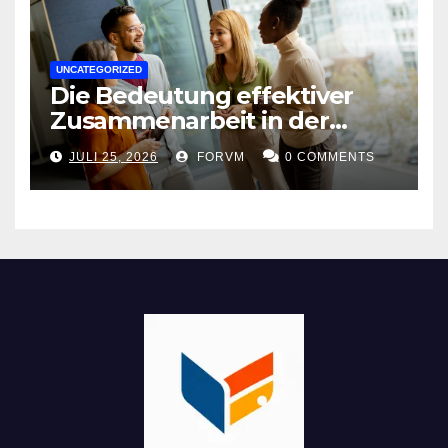
UNCATEGORIZED
Die Bedeutung effektiver
Zusammenarbeit in der
Arbeitswelt
JULI 25, 2026
FORVM
0 COMMENTS