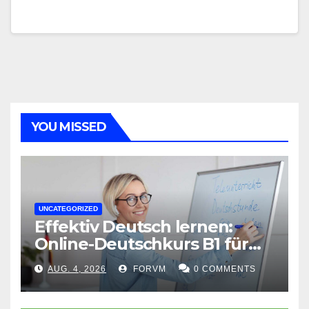
YOU MISSED
UNCATEGORIZED
Effektiv Deutsch lernen:
Online-Deutschkurs B1 für
flexible Lernerfolge
AUG. 4, 2026
FORVM
0 COMMENTS