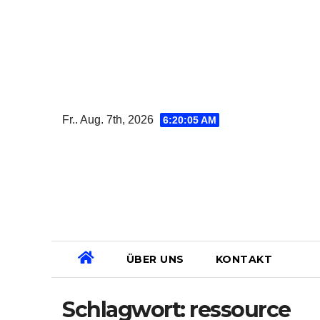
Zum
Inhalt
springen
Fr.. Aug. 7th, 2026
6:20:06 AM
ÜBER UNS
KONTAKT
Schlagwort:
ressource