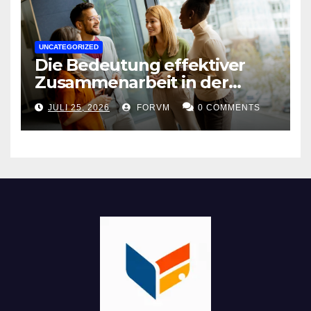
UNCATEGORIZED
Die Bedeutung effektiver
Zusammenarbeit in der
Arbeitswelt
JULI 25, 2026
FORVM
0 COMMENTS