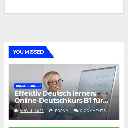
YOU MISSED
UNCATEGORIZED
Effektiv Deutsch lernen:
Online-Deutschkurs B1 für
flexible Lernerfolge
AUG. 4, 2026
FORVM
0 COMMENTS