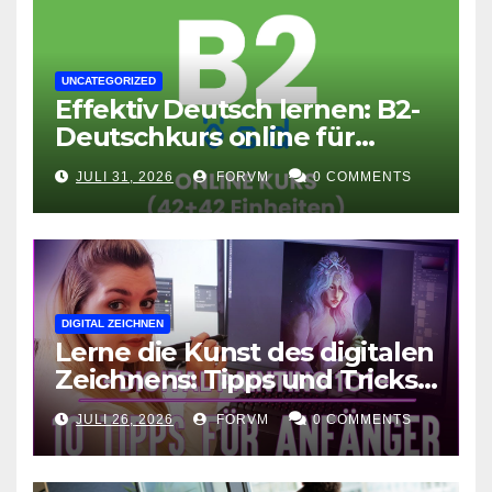
UNCATEGORIZED
Effektiv Deutsch lernen: B2-
Deutschkurs online für
Fortgeschrittene
JULI 31, 2026
FORVM
0 COMMENTS
DIGITAL ZEICHNEN
Lerne die Kunst des digitalen
Zeichnens: Tipps und Tricks
für kreative Ausdruckskunst
JULI 26, 2026
FORVM
0 COMMENTS