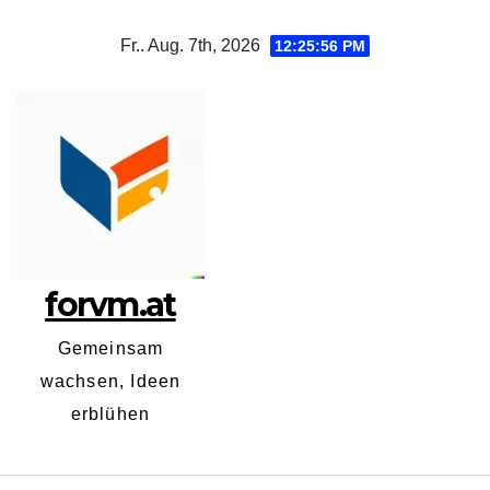
Zum
Fr.. Aug. 7th, 2026
12:25:56 PM
Inhalt
springen
forvm.at
Gemeinsam
wachsen, Ideen
erblühen