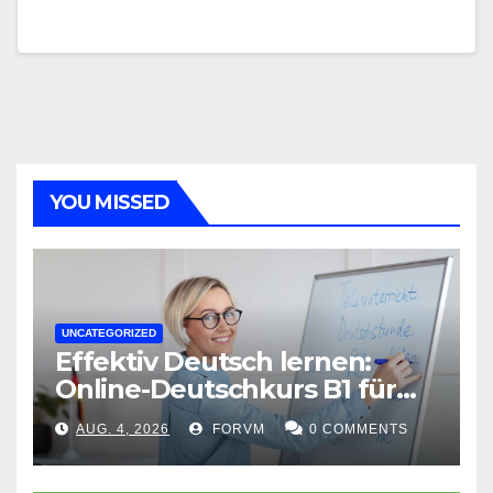
YOU MISSED
UNCATEGORIZED
Effektiv Deutsch lernen:
Online-Deutschkurs B1 für
flexible Lernerfolge
AUG. 4, 2026
FORVM
0 COMMENTS