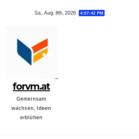
Zum
Sa.. Aug. 8th, 2026
4:07:42 PM
Inhalt
springen
forvm.at
Gemeinsam
wachsen, Ideen
erblühen