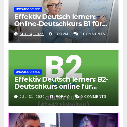
UNCATEGORIZED
Effektiv Deutsch lernen:
Online-Deutschkurs B1 für
flexible Lernerfolge
AUG. 4, 2026
FORVM
0 COMMENTS
UNCATEGORIZED
Effektiv Deutsch lernen: B2-
Deutschkurs online für
Fortgeschrittene
JULI 31, 2026
FORVM
0 COMMENTS