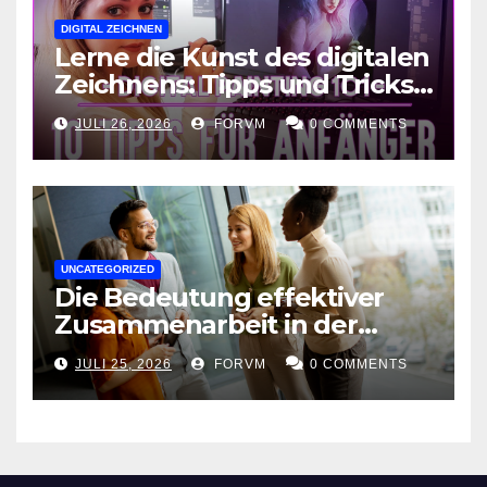
DIGITAL ZEICHNEN
Lerne die Kunst des digitalen
Zeichnens: Tipps und Tricks
für kreative Ausdruckskunst
JULI 26, 2026
FORVM
0 COMMENTS
UNCATEGORIZED
Die Bedeutung effektiver
Zusammenarbeit in der
Arbeitswelt
JULI 25, 2026
FORVM
0 COMMENTS