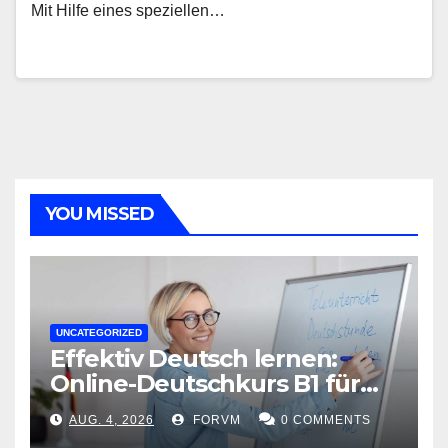
Mit Hilfe eines speziellen…
YOU MISSED
UNCATEGORIZED
Effektiv Deutsch lernen:
Online-Deutschkurs B1 für
flexible Lernerfolge
AUG. 4, 2026
FORVM
0 COMMENTS