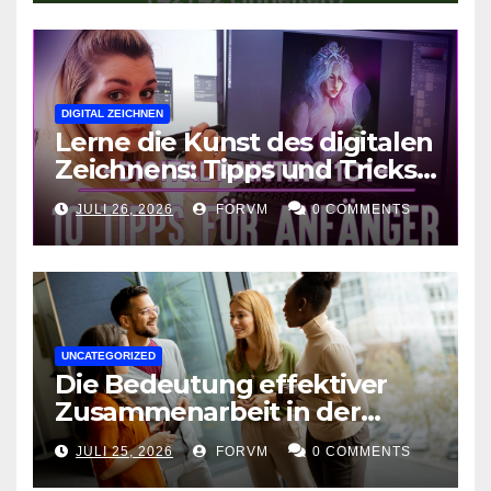
DIGITAL ZEICHNEN
Lerne die Kunst des digitalen
Zeichnens: Tipps und Tricks
für kreative Ausdruckskunst
JULI 26, 2026
FORVM
0 COMMENTS
UNCATEGORIZED
Die Bedeutung effektiver
Zusammenarbeit in der
Arbeitswelt
JULI 25, 2026
FORVM
0 COMMENTS