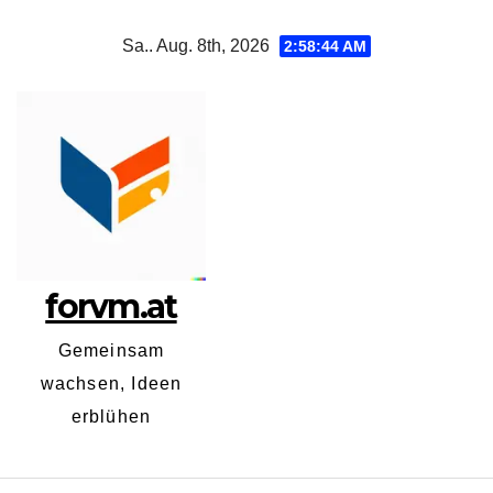
Zum
Sa.. Aug. 8th, 2026
2:58:44 AM
Inhalt
springen
forvm.at
Gemeinsam
wachsen, Ideen
erblühen