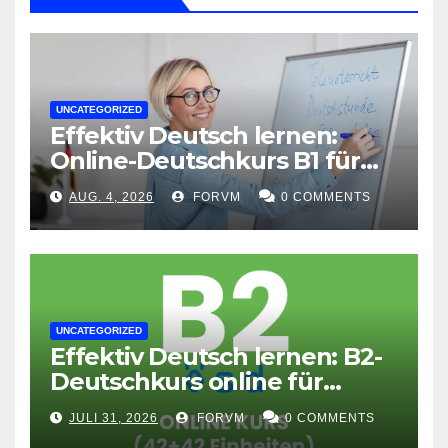
UNCATEGORIZED
Effektiv Deutsch lernen:
Online-Deutschkurs B1 für
flexible Lernerfolge
AUG. 4, 2026
FORVM
0 COMMENTS
UNCATEGORIZED
Effektiv Deutsch lernen: B2-
Deutschkurs online für
Fortgeschrittene
JULI 31, 2026
FORVM
0 COMMENTS