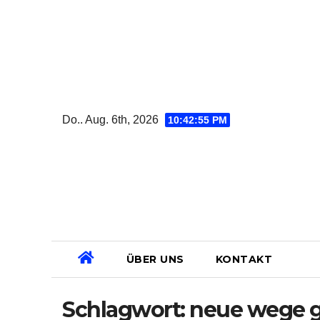
Zum
Inhalt
springen
Do.. Aug. 6th, 2026
10:42:56 PM
ÜBER UNS
KONTAKT
Schlagwort:
neue wege 