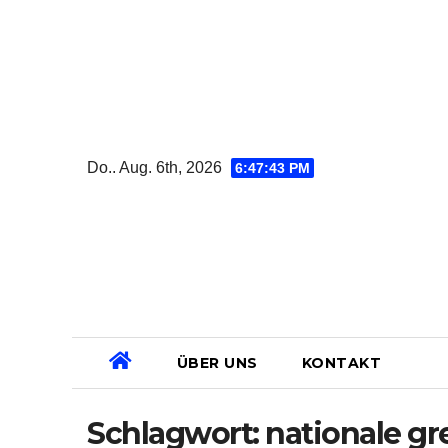
Zum
Inhalt
springen
Do.. Aug. 6th, 2026
6:47:43 PM
ÜBER UNS
KONTAKT
Schlagwort:
nationale g