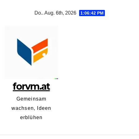
Zum
Do.. Aug. 6th, 2026
1:06:43 PM
Inhalt
springen
forvm.at
Gemeinsam
wachsen, Ideen
erblühen