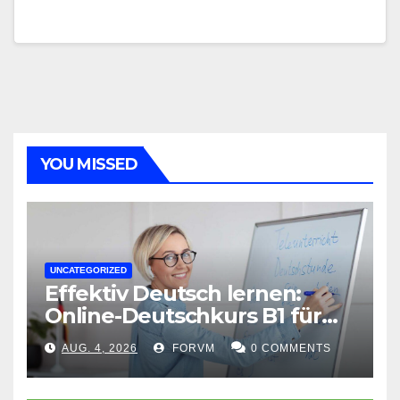
YOU MISSED
UNCATEGORIZED
Effektiv Deutsch lernen:
Online-Deutschkurs B1 für
flexible Lernerfolge
AUG. 4, 2026
FORVM
0 COMMENTS