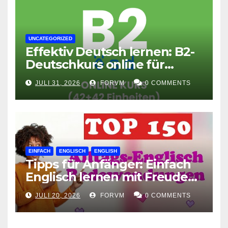
UNCATEGORIZED
Effektiv Deutsch lernen: B2-
Deutschkurs online für
Fortgeschrittene
JULI 31, 2026
FORVM
0 COMMENTS
EINFACH
ENGLISCH
ENGLISH
Tipps für Anfänger: Einfach
Englisch lernen mit Freude
und Leichtigkeit
JULI 20, 2026
FORVM
0 COMMENTS