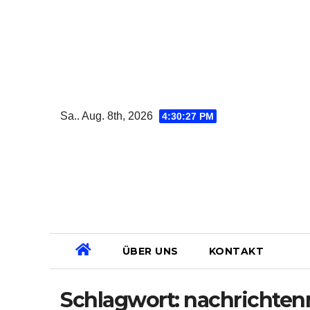
Zum
Inhalt
springen
Sa.. Aug. 8th, 2026
4:30:28 PM
ÜBER UNS
KONTAKT
Schlagwort:
nachrichte