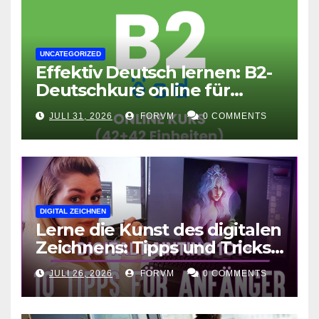
UNCATEGORIZED
Effektiv Deutsch lernen: B2-
Deutschkurs online für
Fortgeschrittene
JULI 31, 2026
FORVM
0 COMMENTS
DIGITAL ZEICHNEN
Lerne die Kunst des digitalen
Zeichnens: Tipps und Tricks
für kreative Ausdruckskunst
JULI 26, 2026
FORVM
0 COMMENTS