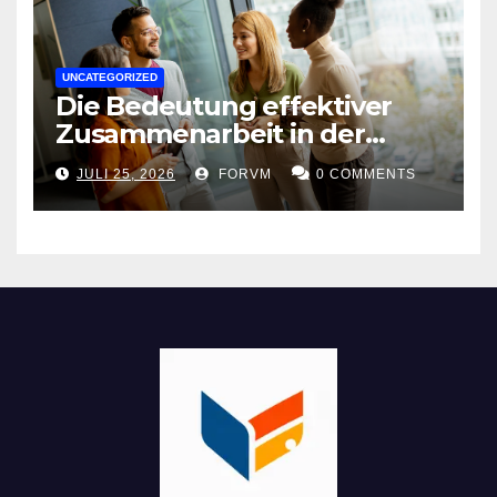
UNCATEGORIZED
Die Bedeutung effektiver
Zusammenarbeit in der
Arbeitswelt
JULI 25, 2026
FORVM
0 COMMENTS