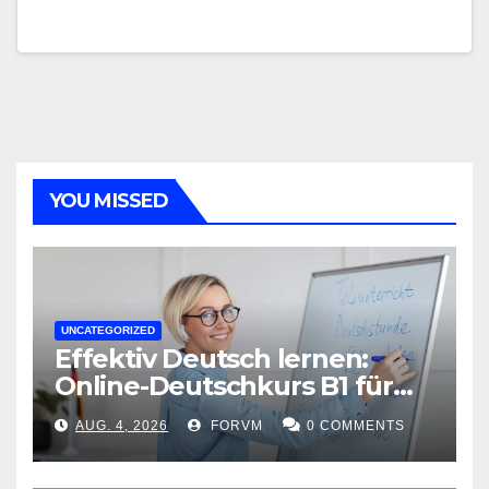
YOU MISSED
UNCATEGORIZED
Effektiv Deutsch lernen:
Online-Deutschkurs B1 für
flexible Lernerfolge
AUG. 4, 2026
FORVM
0 COMMENTS