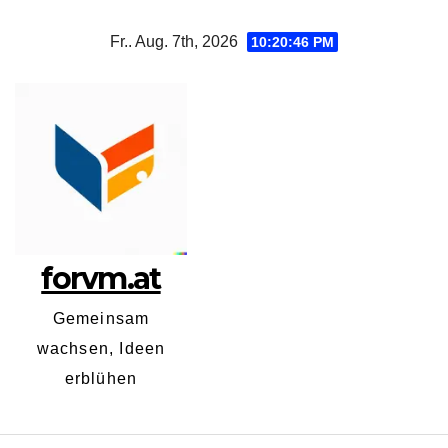
Zum
Fr.. Aug. 7th, 2026
10:20:46 PM
Inhalt
springen
forvm.at
Gemeinsam
wachsen, Ideen
erblühen