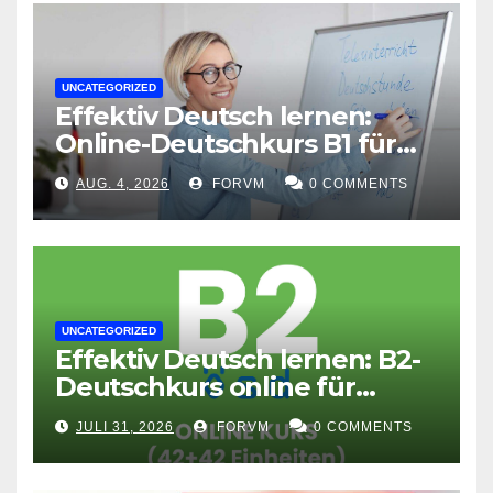
UNCATEGORIZED
Effektiv Deutsch lernen:
Online-Deutschkurs B1 für
flexible Lernerfolge
AUG. 4, 2026
FORVM
0 COMMENTS
UNCATEGORIZED
Effektiv Deutsch lernen: B2-
Deutschkurs online für
Fortgeschrittene
JULI 31, 2026
FORVM
0 COMMENTS