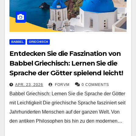
BABBEL
GRIECHISCH
Entdecken Sie die Faszination von
Babbel Griechisch: Lernen Sie die
Sprache der Götter spielend leicht!
APR. 23, 2026
FORVM
0 COMMENTS
Babbel Griechisch: Lernen Sie die Sprache der Götter
mit Leichtigkeit Die griechische Sprache fasziniert seit
Jahrhunderten Menschen auf der ganzen Welt. Von
den antiken Philosophen bis hin zu den modernen…