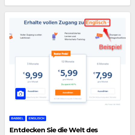
BABBEL
ENGLISCH
Entdecken Sie die Welt des