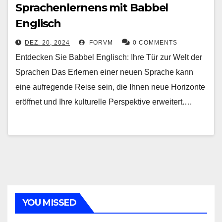
Sprachenlernens mit Babbel
Englisch
DEZ. 20, 2024
FORVM
0 COMMENTS
Entdecken Sie Babbel Englisch: Ihre Tür zur Welt der
Sprachen Das Erlernen einer neuen Sprache kann
eine aufregende Reise sein, die Ihnen neue Horizonte
eröffnet und Ihre kulturelle Perspektive erweitert.…
YOU MISSED