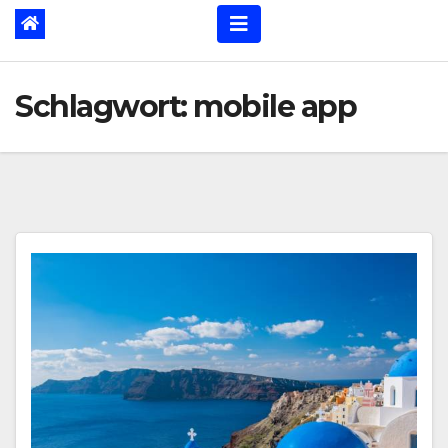
Schlagwort:
mobile app