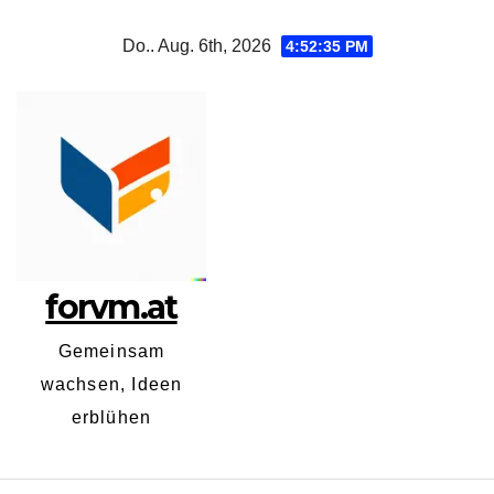
Zum
Do.. Aug. 6th, 2026
4:52:36 PM
Inhalt
springen
forvm.at
Gemeinsam
wachsen, Ideen
erblühen