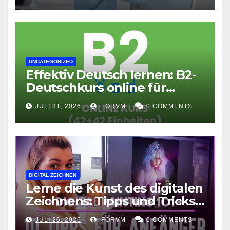
UNCATEGORIZED
Effektiv Deutsch lernen: B2-
Deutschkurs online für
Fortgeschrittene
JULI 31, 2026
FORVM
0 COMMENTS
DIGITAL ZEICHNEN
Lerne die Kunst des digitalen
Zeichnens: Tipps und Tricks
für kreative Ausdruckskunst
JULI 26, 2026
FORVM
0 COMMENTS