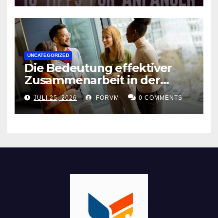
UNCATEGORIZED
Die Bedeutung effektiver
Zusammenarbeit in der
Arbeitswelt
JULI 25, 2026
FORVM
0 COMMENTS