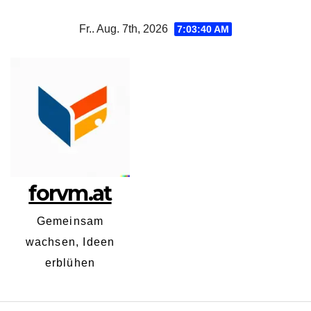
Zum
Fr.. Aug. 7th, 2026
7:03:40 AM
Inhalt
springen
forvm.at
Gemeinsam
wachsen, Ideen
erblühen