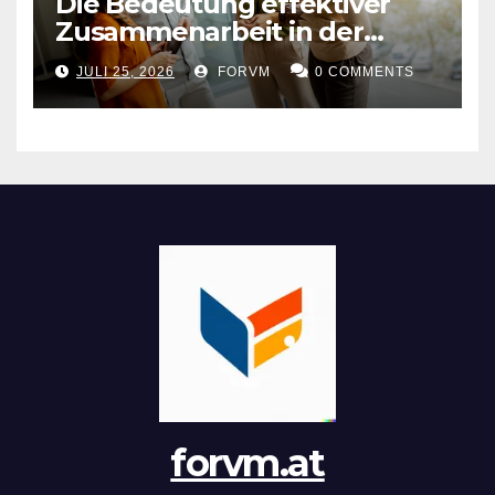
Die Bedeutung effektiver
Zusammenarbeit in der
Arbeitswelt
JULI 25, 2026
FORVM
0 COMMENTS
forvm.at