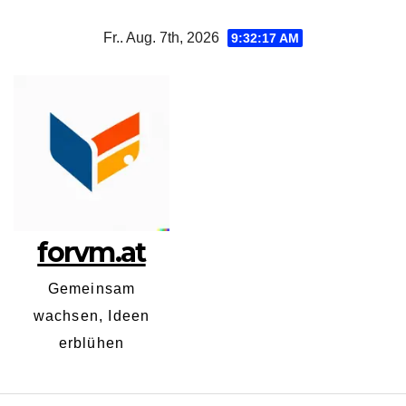
Zum
Fr.. Aug. 7th, 2026
9:32:18 AM
Inhalt
springen
forvm.at
Gemeinsam
wachsen, Ideen
erblühen