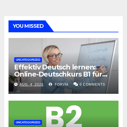
YOU MISSED
UNCATEGORIZED
Effektiv Deutsch lernen:
Online-Deutschkurs B1 für
flexible Lernerfolge
AUG. 4, 2026
FORVM
0 COMMENTS
UNCATEGORIZED