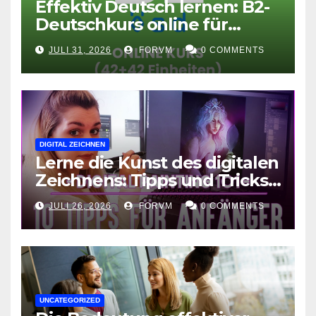
Effektiv Deutsch lernen: B2-
Deutschkurs online für
Fortgeschrittene
JULI 31, 2026
FORVM
0 COMMENTS
DIGITAL ZEICHNEN
Lerne die Kunst des digitalen
Zeichnens: Tipps und Tricks
für kreative Ausdruckskunst
JULI 26, 2026
FORVM
0 COMMENTS
UNCATEGORIZED