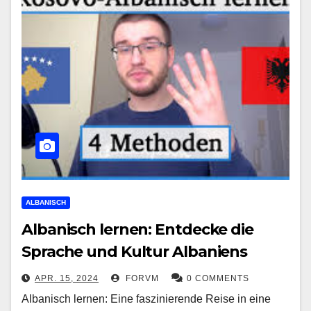
ALBANISCH
Albanisch lernen: Entdecke die
Sprache und Kultur Albaniens
APR. 15, 2024
FORVM
0 COMMENTS
Albanisch lernen: Eine faszinierende Reise in eine