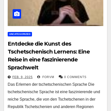
UNCATEGORIZED
Entdecke die Kunst des
Tschetschenisch Lernens: Eine
Reise in eine faszinierende
Sprachwelt
FEB. 9, 2025
FORVM
0 COMMENTS
Das Erlernen der tschetschenischen Sprache Die
tschetschenische Sprache ist eine faszinierende und
reiche Sprache, die von den Tschetschenen in der
Republik Tschetschenien und anderen Regionen