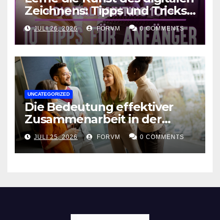
Zeichnens: Tipps und Tricks
für kreative Ausdruckskunst
JULI 26, 2026
FORVM
0 COMMENTS
UNCATEGORIZED
Die Bedeutung effektiver
Zusammenarbeit in der
Arbeitswelt
JULI 25, 2026
FORVM
0 COMMENTS