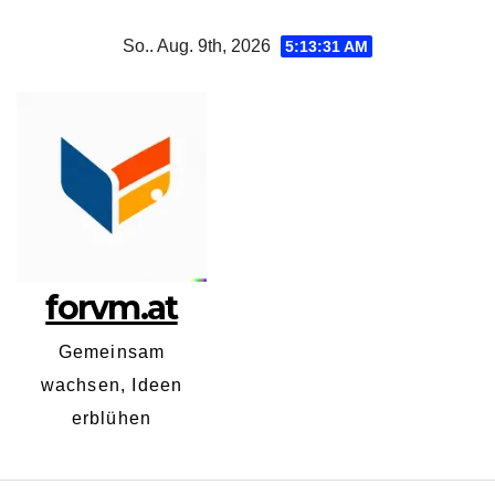
Zum
So.. Aug. 9th, 2026
5:13:31 AM
Inhalt
springen
forvm.at
Gemeinsam
wachsen, Ideen
erblühen