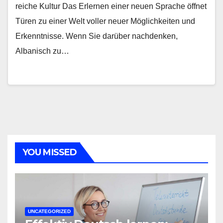
reiche Kultur Das Erlernen einer neuen Sprache öffnet
Türen zu einer Welt voller neuer Möglichkeiten und
Erkenntnisse. Wenn Sie darüber nachdenken,
Albanisch zu…
YOU MISSED
UNCATEGORIZED