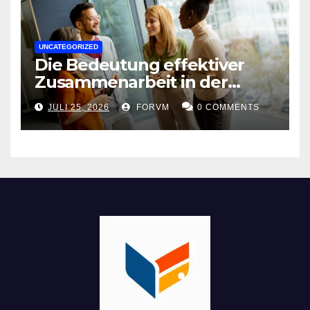
UNCATEGORIZED
Die Bedeutung effektiver
Zusammenarbeit in der
Arbeitswelt
JULI 25, 2026
FORVM
0 COMMENTS