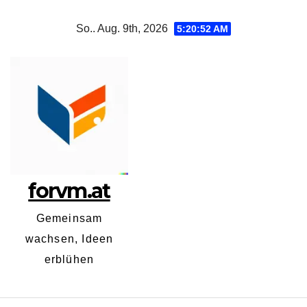
Zum
So.. Aug. 9th, 2026
5:20:52 AM
Inhalt
springen
forvm.at
Gemeinsam
wachsen, Ideen
erblühen