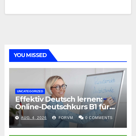
YOU MISSED
UNCATEGORIZED
Effektiv Deutsch lernen:
Online-Deutschkurs B1 für
flexible Lernerfolge
AUG. 4, 2026
FORVM
0 COMMENTS