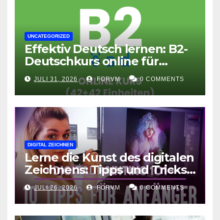
UNCATEGORIZED
Effektiv Deutsch lernen: B2-
Deutschkurs online für
Fortgeschrittene
JULI 31, 2026
FORVM
0 COMMENTS
DIGITAL ZEICHNEN
Lerne die Kunst des digitalen
Zeichnens: Tipps und Tricks
für kreative Ausdruckskunst
JULI 26, 2026
FORVM
0 COMMENTS