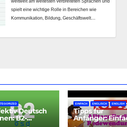
weltweit am weitesten verbreiteten Sprachen und
spielt eine wichtige Rolle in Bereichen wie
Kommunikation, Bildung, Geschäftswelt…
TEGORIZED
EINFACH
ENGLISCH
ENGLISH
fektiv Deutsch
Tipps für
rnen: B2-
Anfänger: Einfa
utschkurs
Englisch lernen