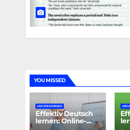
YOU MISSED
UNCATEGORIZED
UNCA
Effektiv Deutsch
Ef
lernen: Online-
le
Deutschkurs B1
De