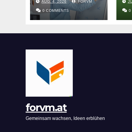
AUG. 4, 2026
FORVM
JU
für flexible
on
Lernerfolge
0 COMMENTS
Fo
0
forvm.at
Gemeinsam wachsen, Ideen erblühen