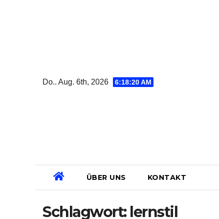
Zum
Inhalt
springen
Do.. Aug. 6th, 2026
6:18:21 AM
ÜBER UNS
KONTAKT
Schlagwort:
lernstil