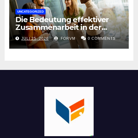
UNCATEGORIZED
Die Bedeutung effektiver
Zusammenarbeit in der
Arbeitswelt
JULI 25, 2026
FORVM
0 COMMENTS