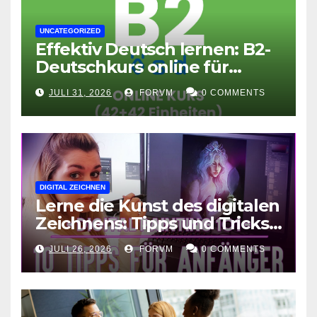
UNCATEGORIZED
Effektiv Deutsch lernen: B2-
Deutschkurs online für
Fortgeschrittene
JULI 31, 2026
FORVM
0 COMMENTS
DIGITAL ZEICHNEN
Lerne die Kunst des digitalen
Zeichnens: Tipps und Tricks
für kreative Ausdruckskunst
JULI 26, 2026
FORVM
0 COMMENTS