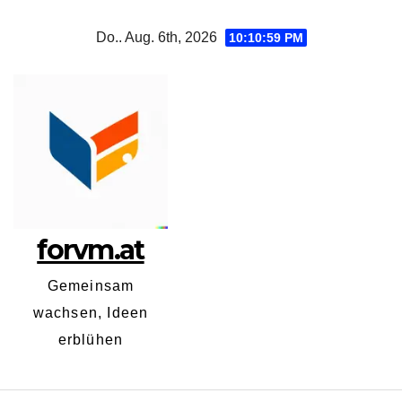
Zum
Do.. Aug. 6th, 2026
10:10:59 PM
Inhalt
springen
forvm.at
Gemeinsam
wachsen, Ideen
erblühen