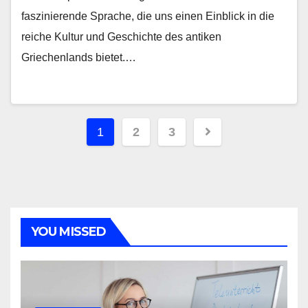
faszinierende Sprache, die uns einen Einblick in die
reiche Kultur und Geschichte des antiken
Griechenlands bietet.…
Seitennummerierung
1
2
3
der
Beiträge
YOU MISSED