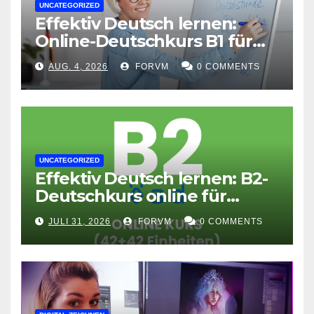
UNCATEGORIZED
Effektiv Deutsch lernen:
Online-Deutschkurs B1 für
flexible Lernerfolge
AUG. 4, 2026
FORVM
0 COMMENTS
UNCATEGORIZED
Effektiv Deutsch lernen: B2-
Deutschkurs online für
Fortgeschrittene
JULI 31, 2026
FORVM
0 COMMENTS