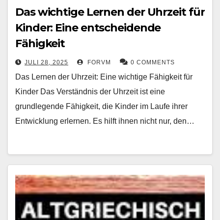
Das wichtige Lernen der Uhrzeit für
Kinder: Eine entscheidende
Fähigkeit
JULI 28, 2025
FORVM
0 COMMENTS
Das Lernen der Uhrzeit: Eine wichtige Fähigkeit für
Kinder Das Verständnis der Uhrzeit ist eine
grundlegende Fähigkeit, die Kinder im Laufe ihrer
Entwicklung erlernen. Es hilft ihnen nicht nur, den…