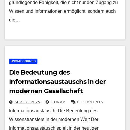
grundlegende Fähigkeit, die nicht nur den Zugang zu
Wissen und Informationen ermöglicht, sondern auch
die…
UNCATEGORIZED
Die Bedeutung des
Informationsaustauschs in der
modernen Gesellschaft
SEP. 18, 2025
FORVM
0 COMMENTS
Informationsaustausch: Die Bedeutung des
Wissenstransfers in der modernen Welt Der
Informationsaustausch spielt in der heutigen