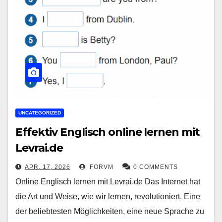
UNCATEGORIZED
Effektiv Englisch online lernen mit
Levrai.de
APR. 17, 2026
FORVM
0 COMMENTS
Online Englisch lernen mit Levrai.de Das Internet hat
die Art und Weise, wie wir lernen, revolutioniert. Eine
der beliebtesten Möglichkeiten, eine neue Sprache zu