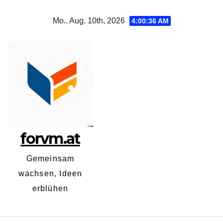
Zum
Mo.. Aug. 10th, 2026
4:00:37 AM
Inhalt
springen
forvm.at
Gemeinsam
wachsen, Ideen
erblühen