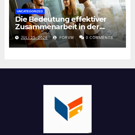
UNCATEGORIZED
Die Bedeutung effektiver
Zusammenarbeit in der
Arbeitswelt
JULI 25, 2026
FORVM
0 COMMENTS