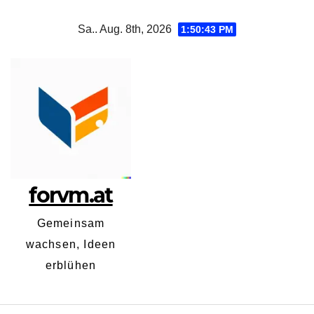
Zum
Sa.. Aug. 8th, 2026
1:50:43 PM
Inhalt
springen
forvm.at
Gemeinsam
wachsen, Ideen
erblühen