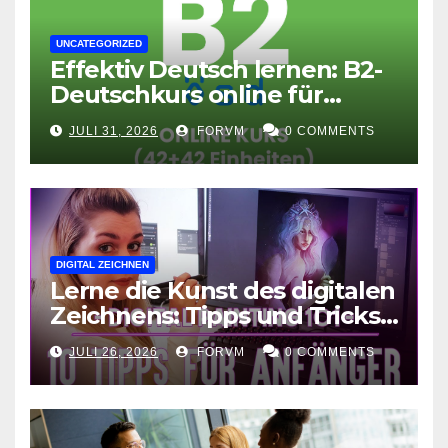
UNCATEGORIZED
Effektiv Deutsch lernen: B2-
Deutschkurs online für
Fortgeschrittene
JULI 31, 2026
FORVM
0 COMMENTS
DIGITAL ZEICHNEN
Lerne die Kunst des digitalen
Zeichnens: Tipps und Tricks
für kreative Ausdruckskunst
JULI 26, 2026
FORVM
0 COMMENTS