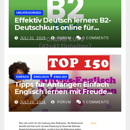
UNCATEGORIZED
Effektiv Deutsch lernen: B2-
Deutschkurs online für
Fortgeschrittene
JULI 31, 2026
FORVM
0 COMMENTS
EINFACH
ENGLISCH
ENGLISH
Tipps für Anfänger: Einfach
Englisch lernen mit Freude
und Leichtigkeit
JULI 20, 2026
FORVM
0 COMMENTS