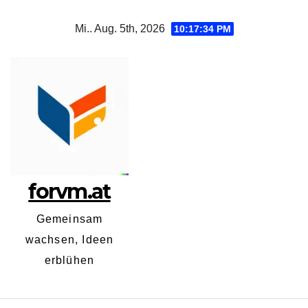
Zum
Mi.. Aug. 5th, 2026
10:17:34 PM
Inhalt
springen
forvm.at
Gemeinsam
wachsen, Ideen
erblühen