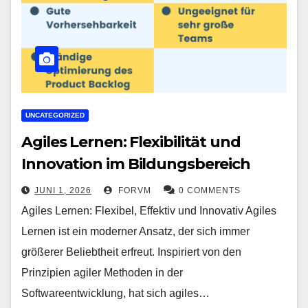
UNCATEGORIZED
Agiles Lernen: Flexibilität und
Innovation im Bildungsbereich
JUNI 1, 2026
FORVM
0 COMMENTS
Agiles Lernen: Flexibel, Effektiv und Innovativ Agiles
Lernen ist ein moderner Ansatz, der sich immer
größerer Beliebtheit erfreut. Inspiriert von den
Prinzipien agiler Methoden in der
Softwareentwicklung, hat sich agiles…