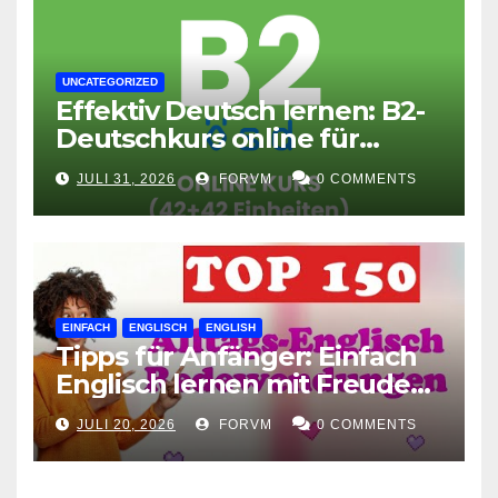
UNCATEGORIZED
Effektiv Deutsch lernen: B2-
Deutschkurs online für
Fortgeschrittene
JULI 31, 2026
FORVM
0 COMMENTS
EINFACH
ENGLISCH
ENGLISH
Tipps für Anfänger: Einfach
Englisch lernen mit Freude
und Leichtigkeit
JULI 20, 2026
FORVM
0 COMMENTS