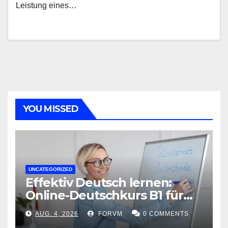
Leistung eines…
YOU MISSED
UNCATEGORIZED
Effektiv Deutsch lernen:
Online-Deutschkurs B1 für
flexible Lernerfolge
AUG. 4, 2026
FORVM
0 COMMENTS