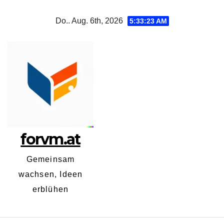
Zum
Do.. Aug. 6th, 2026
5:33:24 AM
Inhalt
springen
forvm.at
Gemeinsam
wachsen, Ideen
erblühen