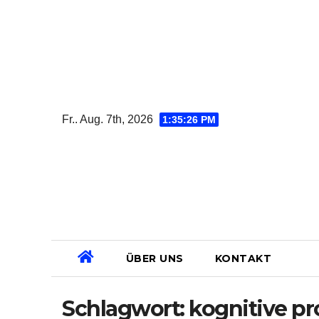
Zum
Inhalt
springen
Fr.. Aug. 7th, 2026
1:35:26 PM
ÜBER UNS
KONTAKT
Schlagwort:
kognitive pr