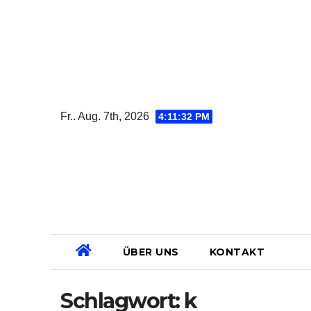
Zum
Inhalt
springen
Fr.. Aug. 7th, 2026
4:11:33 PM
ÜBER UNS
KONTAKT
Schlagwort:
k