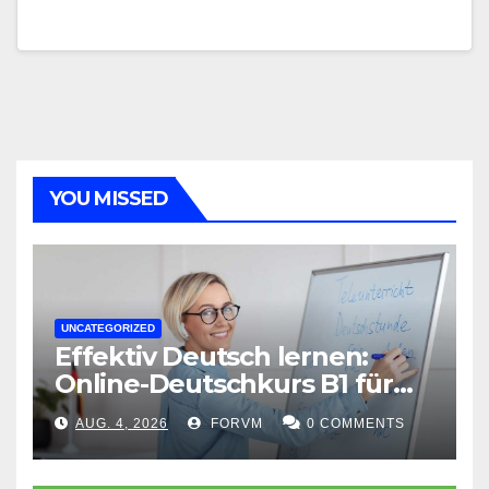
YOU MISSED
UNCATEGORIZED
Effektiv Deutsch lernen:
Online-Deutschkurs B1 für
flexible Lernerfolge
AUG. 4, 2026
FORVM
0 COMMENTS