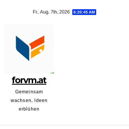
Zum
Fr.. Aug. 7th, 2026
6:20:45 AM
Inhalt
springen
forvm.at
Gemeinsam
wachsen, Ideen
erblühen