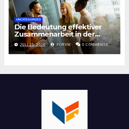
UNCATEGORIZED
Die Bedeutung effektiver
Zusammenarbeit in der
Arbeitswelt
JULI 25, 2026
FORVM
0 COMMENTS