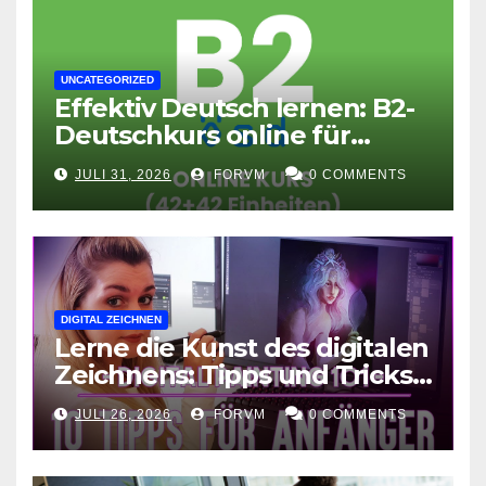
UNCATEGORIZED
Effektiv Deutsch lernen: B2-
Deutschkurs online für
Fortgeschrittene
JULI 31, 2026
FORVM
0 COMMENTS
DIGITAL ZEICHNEN
Lerne die Kunst des digitalen
Zeichnens: Tipps und Tricks
für kreative Ausdruckskunst
JULI 26, 2026
FORVM
0 COMMENTS