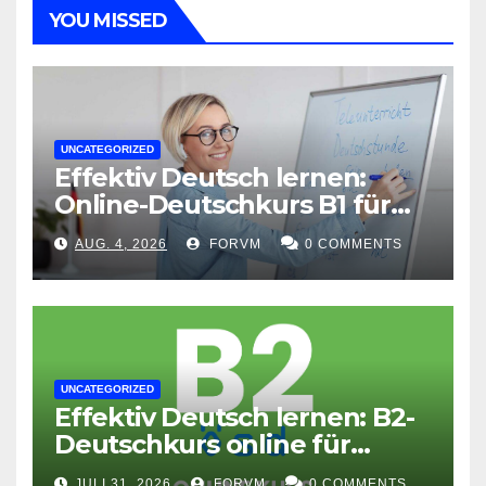
YOU MISSED
UNCATEGORIZED
Effektiv Deutsch lernen:
Online-Deutschkurs B1 für
flexible Lernerfolge
AUG. 4, 2026
FORVM
0 COMMENTS
UNCATEGORIZED
Effektiv Deutsch lernen: B2-
Deutschkurs online für
Fortgeschrittene
JULI 31, 2026
FORVM
0 COMMENTS