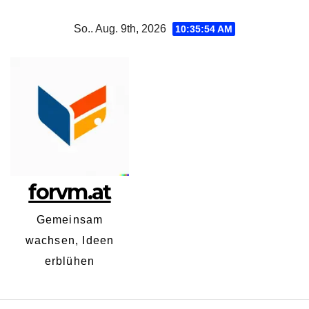
Zum
So.. Aug. 9th, 2026
10:35:54 AM
Inhalt
springen
forvm.at
Gemeinsam
wachsen, Ideen
erblühen