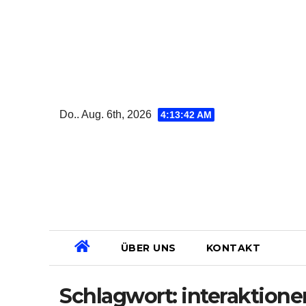
Zum
Inhalt
springen
Do.. Aug. 6th, 2026
4:13:43 AM
ÜBER UNS
KONTAKT
Schlagwort:
interaktione