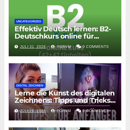
UNCATEGORIZED
Effektiv Deutsch lernen: B2-
Deutschkurs online für
Fortgeschrittene
JULI 31, 2026
FORVM
0 COMMENTS
DIGITAL ZEICHNEN
Lerne die Kunst des digitalen
Zeichnens: Tipps und Tricks
für kreative Ausdruckskunst
JULI 26, 2026
FORVM
0 COMMENTS