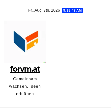
Zum
Fr.. Aug. 7th, 2026
9:38:48 AM
Inhalt
springen
forvm.at
Gemeinsam
wachsen, Ideen
erblühen