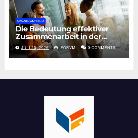
UNCATEGORIZED
Die Bedeutung effektiver
Zusammenarbeit in der
Arbeitswelt
JULI 25, 2026
FORVM
0 COMMENTS