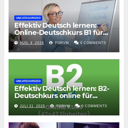
UNCATEGORIZED
Effektiv Deutsch lernen:
Online-Deutschkurs B1 für
flexible Lernerfolge
AUG. 4, 2026
FORVM
0 COMMENTS
UNCATEGORIZED
Effektiv Deutsch lernen: B2-
Deutschkurs online für
Fortgeschrittene
JULI 31, 2026
FORVM
0 COMMENTS