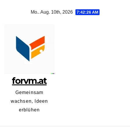
Zum
Mo.. Aug. 10th, 2026
7:42:26 AM
Inhalt
springen
forvm.at
Gemeinsam
wachsen, Ideen
erblühen