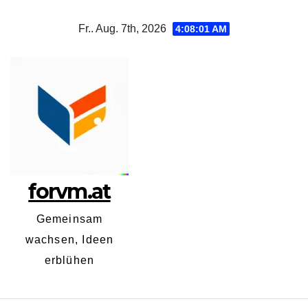
Zum
Fr.. Aug. 7th, 2026
4:08:01 AM
Inhalt
springen
forvm.at
Gemeinsam
wachsen, Ideen
erblühen