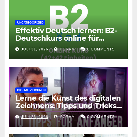
UNCATEGORIZED
Effektiv Deutsch lernen: B2-
Deutschkurs online für
Fortgeschrittene
JULI 31, 2026
FORVM
0 COMMENTS
DIGITAL ZEICHNEN
Lerne die Kunst des digitalen
Zeichnens: Tipps und Tricks
für kreative Ausdruckskunst
JULI 26, 2026
FORVM
0 COMMENTS