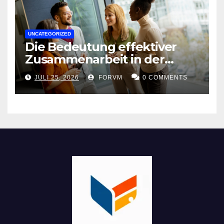
UNCATEGORIZED
Die Bedeutung effektiver
Zusammenarbeit in der
Arbeitswelt
JULI 25, 2026
FORVM
0 COMMENTS