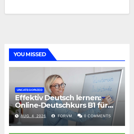
YOU MISSED
UNCATEGORIZED
Effektiv Deutsch lernen:
Online-Deutschkurs B1 für
flexible Lernerfolge
AUG. 4, 2026
FORVM
0 COMMENTS