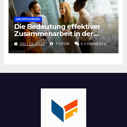
UNCATEGORIZED
Die Bedeutung effektiver
Zusammenarbeit in der
Arbeitswelt
JULI 25, 2026
FORVM
0 COMMENTS