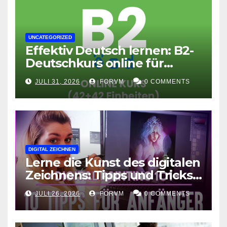
UNCATEGORIZED
Effektiv Deutsch lernen: B2-
Deutschkurs online für
Fortgeschrittene
JULI 31, 2026
FORVM
0 COMMENTS
DIGITAL ZEICHNEN
Lerne die Kunst des digitalen
Zeichnens: Tipps und Tricks
für kreative Ausdruckskunst
JULI 26, 2026
FORVM
0 COMMENTS