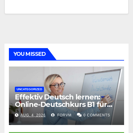
YOU MISSED
UNCATEGORIZED
Effektiv Deutsch lernen:
Online-Deutschkurs B1 für
flexible Lernerfolge
AUG. 4, 2026
FORVM
0 COMMENTS