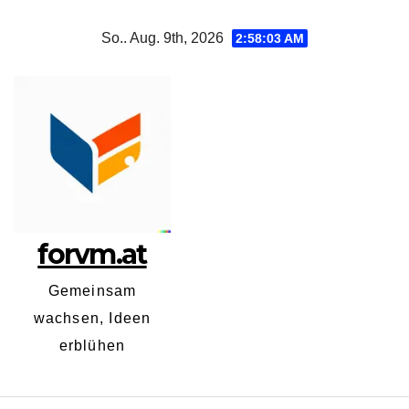
Zum
So.. Aug. 9th, 2026
2:58:03 AM
Inhalt
springen
forvm.at
Gemeinsam
wachsen, Ideen
erblühen