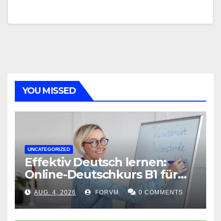
YOU MISSED
UNCATEGORIZED
Effektiv Deutsch lernen:
Online-Deutschkurs B1 für
flexible Lernerfolge
AUG. 4, 2026
FORVM
0 COMMENTS