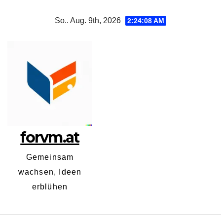
Zum
So.. Aug. 9th, 2026
2:24:08 AM
Inhalt
springen
forvm.at
Gemeinsam
wachsen, Ideen
erblühen