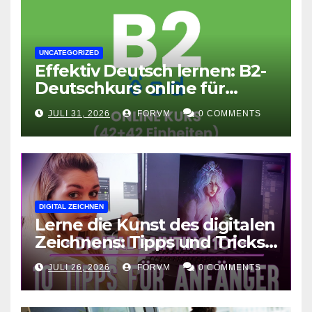
UNCATEGORIZED
Effektiv Deutsch lernen: B2-
Deutschkurs online für
Fortgeschrittene
JULI 31, 2026
FORVM
0 COMMENTS
DIGITAL ZEICHNEN
Lerne die Kunst des digitalen
Zeichnens: Tipps und Tricks
für kreative Ausdruckskunst
JULI 26, 2026
FORVM
0 COMMENTS