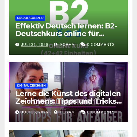
UNCATEGORIZED
Effektiv Deutsch lernen: B2-
Deutschkurs online für
Fortgeschrittene
JULI 31, 2026
FORVM
0 COMMENTS
DIGITAL ZEICHNEN
Lerne die Kunst des digitalen
Zeichnens: Tipps und Tricks
für kreative Ausdruckskunst
JULI 26, 2026
FORVM
0 COMMENTS