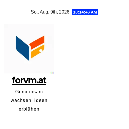
Zum
So.. Aug. 9th, 2026
10:14:47 AM
Inhalt
springen
forvm.at
Gemeinsam
wachsen, Ideen
erblühen