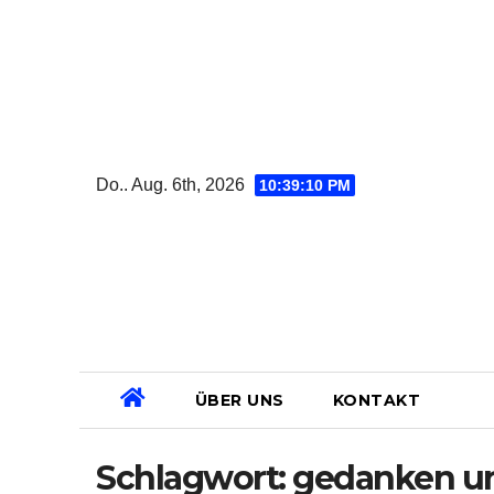
Zum
Inhalt
springen
Do.. Aug. 6th, 2026
10:39:11 PM
ÜBER UNS
KONTAKT
Schlagwort:
gedanken un