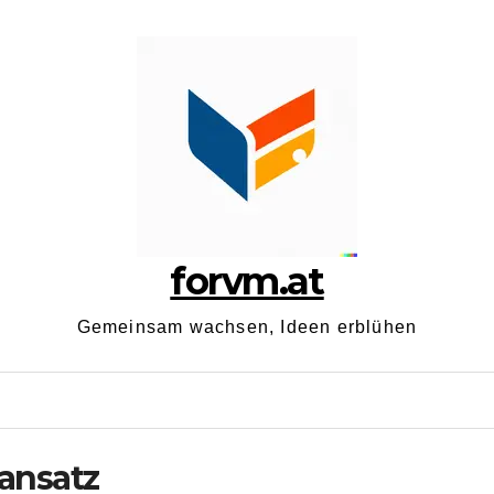
forvm.at
Gemeinsam wachsen, Ideen erblühen
 ansatz