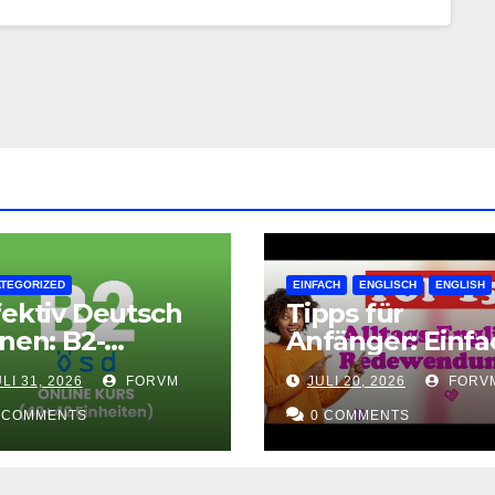
TEGORIZED
EINFACH
ENGLISCH
ENGLISH
fektiv Deutsch
Tipps für
rnen: B2-
Anfänger: Einfa
utschkurs
Englisch lernen
LI 31, 2026
FORVM
JULI 20, 2026
FORV
line für
mit Freude und
rtgeschrittene
 COMMENTS
Leichtigkeit
0 COMMENTS