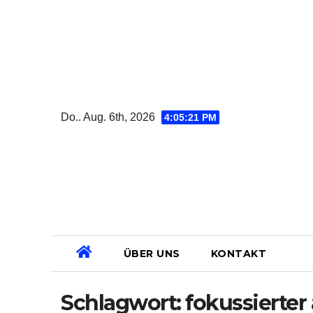
Zum
Inhalt
springen
Do.. Aug. 6th, 2026
4:05:21 PM
ÜBER UNS
KONTAKT
Schlagwort:
fokussierter