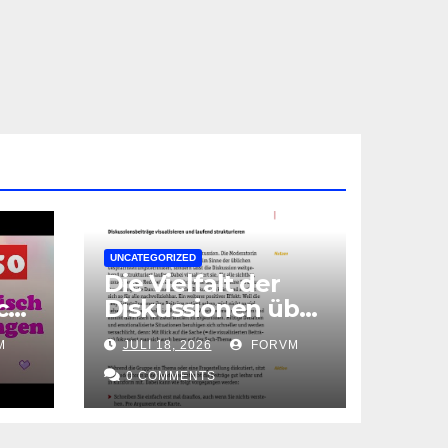
UNCATEGORIZED
Die Vielfalt der
ch
Diskussionen über
spannende
M
JULI 18, 2026
FORVM
Themen
0 COMMENTS