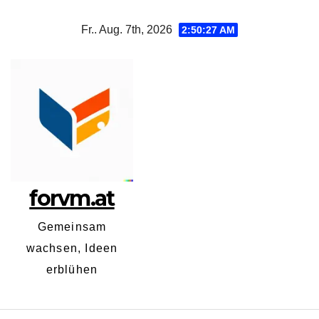
Zum
Fr.. Aug. 7th, 2026
2:50:28 AM
Inhalt
springen
forvm.at
Gemeinsam
wachsen, Ideen
erblühen