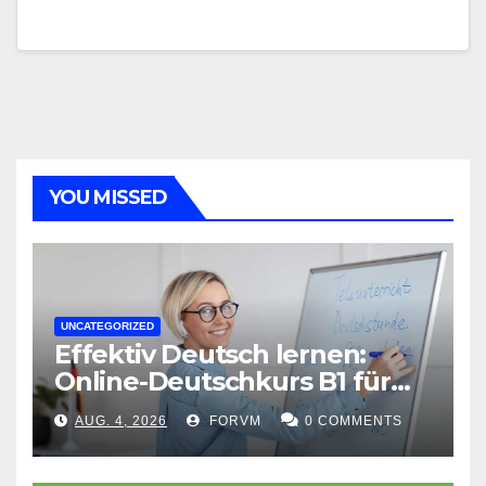
YOU MISSED
UNCATEGORIZED
Effektiv Deutsch lernen:
Online-Deutschkurs B1 für
flexible Lernerfolge
AUG. 4, 2026
FORVM
0 COMMENTS