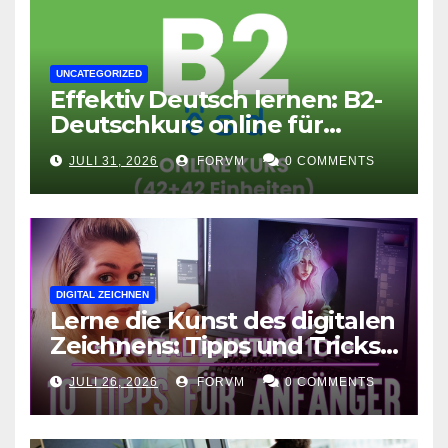
UNCATEGORIZED
Effektiv Deutsch lernen: B2-
Deutschkurs online für
Fortgeschrittene
JULI 31, 2026
FORVM
0 COMMENTS
DIGITAL ZEICHNEN
Lerne die Kunst des digitalen
Zeichnens: Tipps und Tricks
für kreative Ausdruckskunst
JULI 26, 2026
FORVM
0 COMMENTS