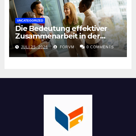
UNCATEGORIZED
Die Bedeutung effektiver
Zusammenarbeit in der
Arbeitswelt
JULI 25, 2026
FORVM
0 COMMENTS