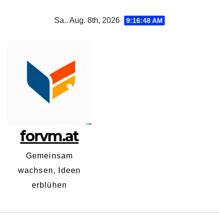
Zum
Sa.. Aug. 8th, 2026
9:16:49 AM
Inhalt
springen
forvm.at
Gemeinsam
wachsen, Ideen
erblühen