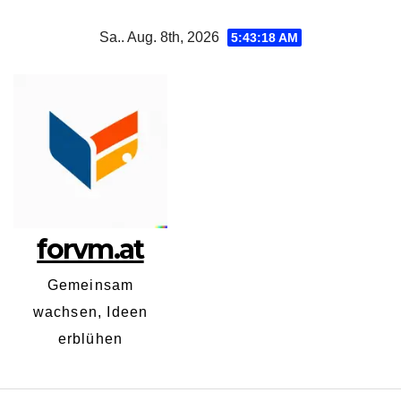
Zum
Sa.. Aug. 8th, 2026
5:43:18 AM
Inhalt
springen
forvm.at
Gemeinsam
wachsen, Ideen
erblühen