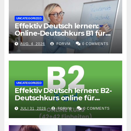
UNCATEGORIZED
Effektiv Deutsch lernen:
Online-Deutschkurs B1 für
flexible Lernerfolge
AUG. 4, 2026
FORVM
0 COMMENTS
UNCATEGORIZED
Effektiv Deutsch lernen: B2-
Deutschkurs online für
Fortgeschrittene
JULI 31, 2026
FORVM
0 COMMENTS