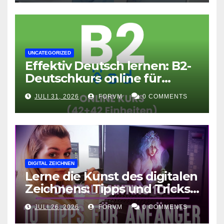
UNCATEGORIZED
Effektiv Deutsch lernen: B2-
Deutschkurs online für
Fortgeschrittene
JULI 31, 2026
FORVM
0 COMMENTS
DIGITAL ZEICHNEN
Lerne die Kunst des digitalen
Zeichnens: Tipps und Tricks
für kreative Ausdruckskunst
JULI 26, 2026
FORVM
0 COMMENTS