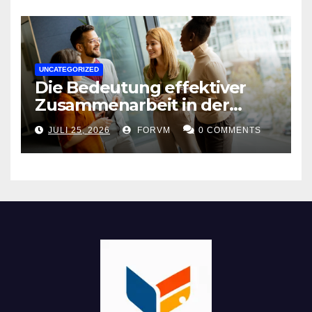
UNCATEGORIZED
Die Bedeutung effektiver
Zusammenarbeit in der
Arbeitswelt
JULI 25, 2026
FORVM
0 COMMENTS