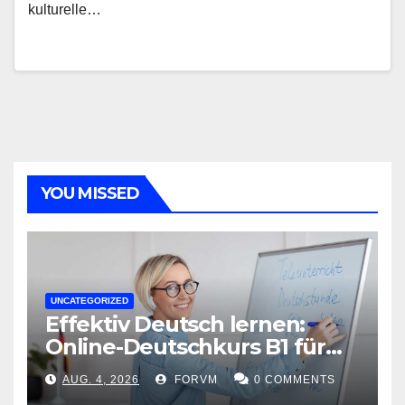
kulturelle…
YOU MISSED
UNCATEGORIZED
Effektiv Deutsch lernen:
Online-Deutschkurs B1 für
flexible Lernerfolge
AUG. 4, 2026
FORVM
0 COMMENTS