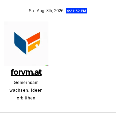
Zum
Sa.. Aug. 8th, 2026
4:21:53 PM
Inhalt
springen
forvm.at
Gemeinsam
wachsen, Ideen
erblühen