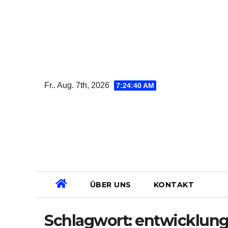
Zum
Inhalt
springen
Fr.. Aug. 7th, 2026
7:24:41 AM
ÜBER UNS
KONTAKT
Schlagwort:
entwicklung