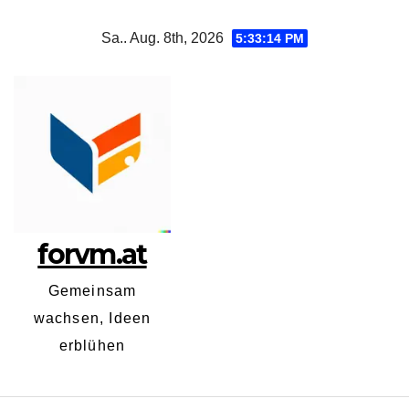
Zum
Sa.. Aug. 8th, 2026
5:33:14 PM
Inhalt
springen
forvm.at
Gemeinsam
wachsen, Ideen
erblühen