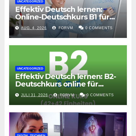
UNCATEGORIZED
Effektiv Deutsch lernen:
Online-Deutschkurs B1 für
flexible Lernerfolge
AUG. 4, 2026
FORVM
0 COMMENTS
UNCATEGORIZED
Effektiv Deutsch lernen: B2-
Deutschkurs online für
Fortgeschrittene
JULI 31, 2026
FORVM
0 COMMENTS
DIGITAL ZEICHNEN