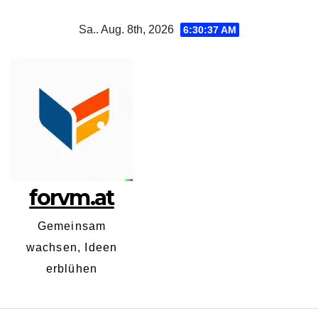
Zum
Sa.. Aug. 8th, 2026
6:30:37 AM
Inhalt
springen
forvm.at
Gemeinsam
wachsen, Ideen
erblühen