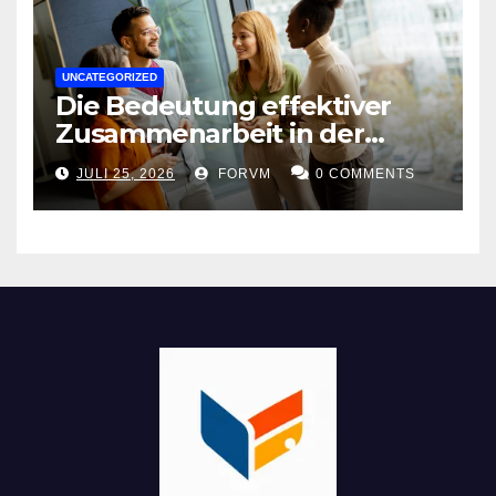
UNCATEGORIZED
Die Bedeutung effektiver
Zusammenarbeit in der
Arbeitswelt
JULI 25, 2026
FORVM
0 COMMENTS