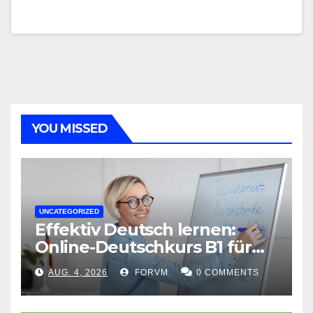
YOU MISSED
UNCATEGORIZED
Effektiv Deutsch lernen:
Online-Deutschkurs B1 für
flexible Lernerfolge
AUG. 4, 2026
FORVM
0 COMMENTS