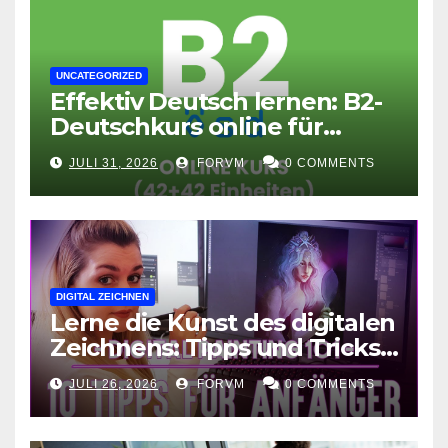
UNCATEGORIZED
Effektiv Deutsch lernen: B2-
Deutschkurs online für
Fortgeschrittene
JULI 31, 2026
FORVM
0 COMMENTS
DIGITAL ZEICHNEN
Lerne die Kunst des digitalen
Zeichnens: Tipps und Tricks
für kreative Ausdruckskunst
JULI 26, 2026
FORVM
0 COMMENTS