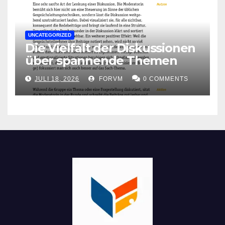
UNCATEGORIZED
Die Vielfalt der Diskussionen
über spannende Themen
JULI 18, 2026
FORVM
0 COMMENTS