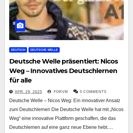
DEUTSCH
DEUTSCHE WELLE
Deutsche Welle präsentiert: Nicos
Weg – Innovatives Deutschlernen
für alle
APR. 29, 2025
FORVM
0 COMMENTS
Deutsche Welle – Nicos Weg: Ein innovativer Ansatz
zum Deutschlernen Die Deutsche Welle hat mit „Nicos
Weg“ eine innovative Plattform geschaffen, die das
Deutschlernen auf eine ganz neue Ebene hebt.…