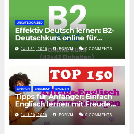
UNCATEGORIZED
Effektiv Deutsch lernen: B2-
Deutschkurs online für
Fortgeschrittene
JULI 31, 2026
FORVM
0 COMMENTS
EINFACH
ENGLISCH
ENGLISH
Tipps für Anfänger: Einfach
Englisch lernen mit Freude
und Leichtigkeit
JULI 20, 2026
FORVM
0 COMMENTS