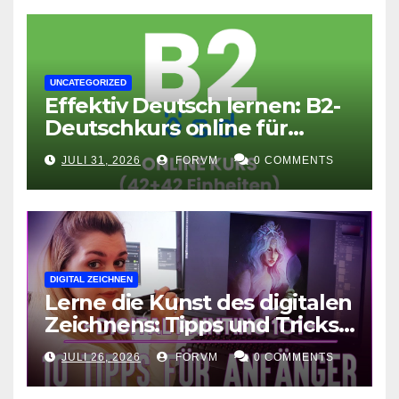
UNCATEGORIZED
Effektiv Deutsch lernen: B2-
Deutschkurs online für
Fortgeschrittene
JULI 31, 2026
FORVM
0 COMMENTS
DIGITAL ZEICHNEN
Lerne die Kunst des digitalen
Zeichnens: Tipps und Tricks
für kreative Ausdruckskunst
JULI 26, 2026
FORVM
0 COMMENTS