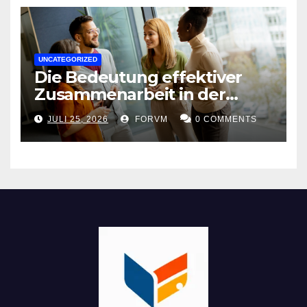
UNCATEGORIZED
Die Bedeutung effektiver
Zusammenarbeit in der
Arbeitswelt
JULI 25, 2026
FORVM
0 COMMENTS