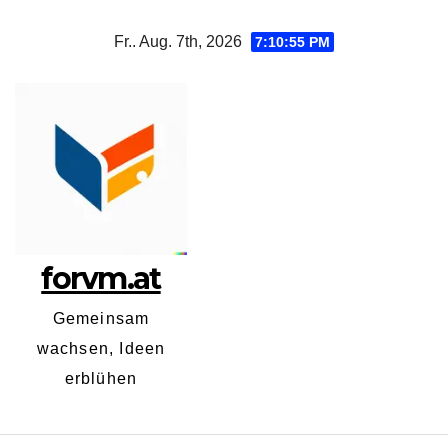
Zum
Fr.. Aug. 7th, 2026
7:10:56 PM
Inhalt
springen
forvm.at
Gemeinsam
wachsen, Ideen
erblühen