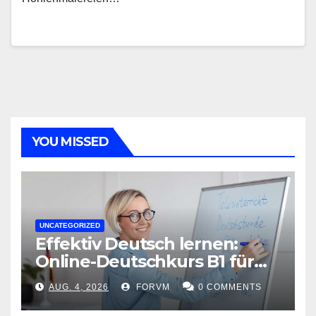
YOU MISSED
UNCATEGORIZED
Effektiv Deutsch lernen:
Online-Deutschkurs B1 für
flexible Lernerfolge
AUG. 4, 2026
FORVM
0 COMMENTS