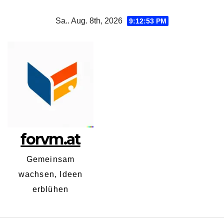
Zum
Sa.. Aug. 8th, 2026
9:12:53 PM
Inhalt
springen
forvm.at
Gemeinsam
wachsen, Ideen
erblühen