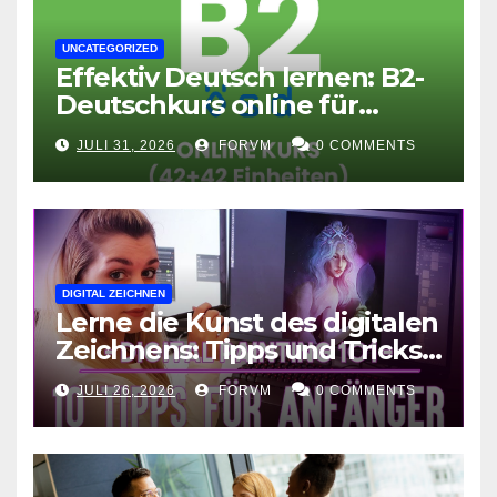
UNCATEGORIZED
Effektiv Deutsch lernen: B2-
Deutschkurs online für
Fortgeschrittene
JULI 31, 2026
FORVM
0 COMMENTS
DIGITAL ZEICHNEN
Lerne die Kunst des digitalen
Zeichnens: Tipps und Tricks
für kreative Ausdruckskunst
JULI 26, 2026
FORVM
0 COMMENTS