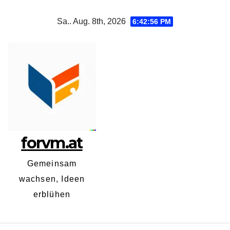
Zum
Sa.. Aug. 8th, 2026
6:42:56 PM
Inhalt
springen
forvm.at
Gemeinsam
wachsen, Ideen
erblühen