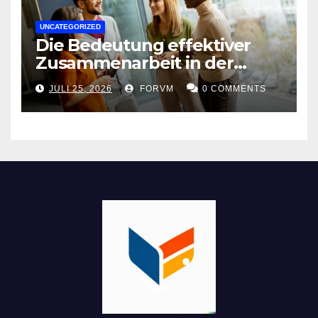
UNCATEGORIZED
Die Bedeutung effektiver
Zusammenarbeit in der
Arbeitswelt
JULI 25, 2026
FORVM
0 COMMENTS